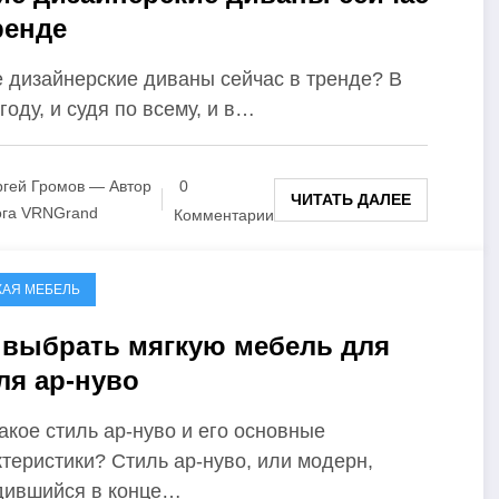
ренде
е дизайнерские диваны сейчас в тренде? В
году, и судя по всему, и в…
гей Громов — Автор
0
ЧИТАТЬ ДАЛЕЕ
ога VRNGrand
Комментарии
КАЯ МЕБЕЛЬ
 выбрать мягкую мебель для
ля ар-нуво
акое стиль ар-нуво и его основные
теристики? Стиль ар-нуво, или модерн,
дившийся в конце…