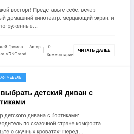
акой восторг! Представьте себе: вечер‚
ый домашний кинотеатр‚ мерцающий экран‚ и
 погруженные…
гей Громов — Автор
0
ЧИТАТЬ ДАЛЕЕ
ога VRNGrand
Комментарии
КАЯ МЕБЕЛЬ
 выбрать детский диван с
тиками
р детского дивана с бортиками:
водитель по сказочной стране комфорта
дьте о скучных кроватях! Перед…