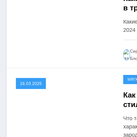
в т
Каки
2024 
Сер
Бл
МЯГ
16.03.2025
Как
сти
Что т
харак
заро