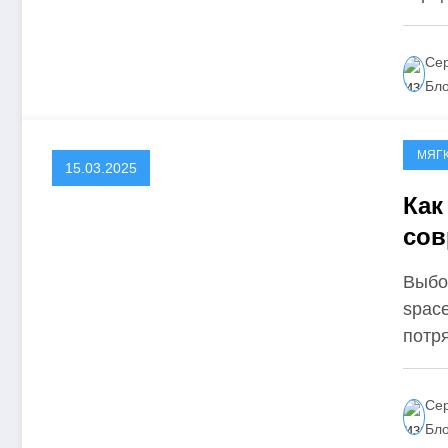
Сер
Бл
МЯГ
15.03.2025
Как
сов
Выбо
space
потр
Сер
Бл