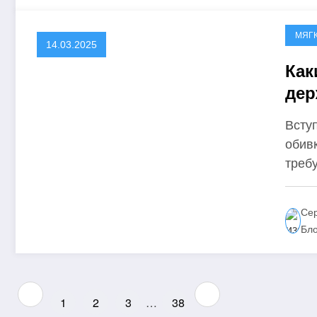
МЯГ
14.03.2025
Как
дер
Всту
обив
тре
Сер
Бл
Пагинация
1
2
3
…
38