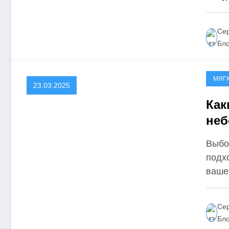
Сер
Бл
МЯГ
23.03.2025
Как
неб
Выбо
подх
ваше
Сер
Бл