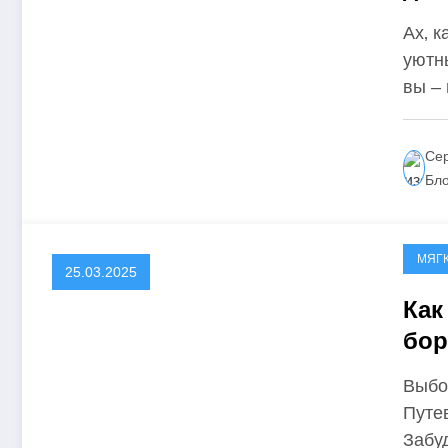
Ах‚ к
уютн
вы –
Сер
Бл
МЯГ
25.03.2025
Как
бор
Выбо
Путе
Забу