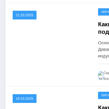
МЯГ
21.03.2025
Как
под
Осно
Дива
инду
Сер
Бл
МЯГ
18.03.2025
Как