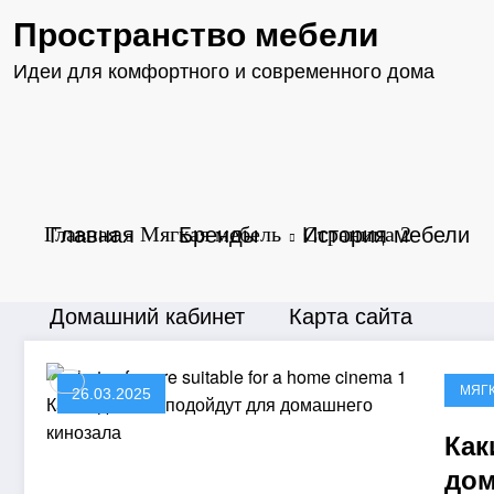
Перейти
Пространство мебели
к
содержимому
Идеи для комфортного и современного дома
Главная
Бренды
История мебели
Главная
Мягкая мебель
Страница 2
Домашний кабинет
Карта сайта
МЯГ
26.03.2025
Как
дом