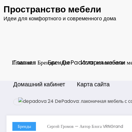
Перейти
Пространство мебели
к
содержимому
Идеи для комфортного и современного дома
Главная
Главная
Бренды
Бренды
DePadova: лаконичная меб
История мебели
Домашний кабинет
Карта сайта
Бренды
Сергей Громов — Автор Блога VRNGrand