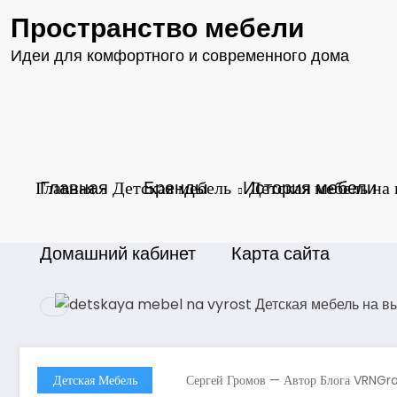
Перейти
Пространство мебели
к
содержимому
Идеи для комфортного и современного дома
Главная
Главная
Детская мебель
Бренды
История мебели
Детская мебель на
Домашний кабинет
Карта сайта
Детская Мебель
Сергей Громов — Автор Блога VRNGr