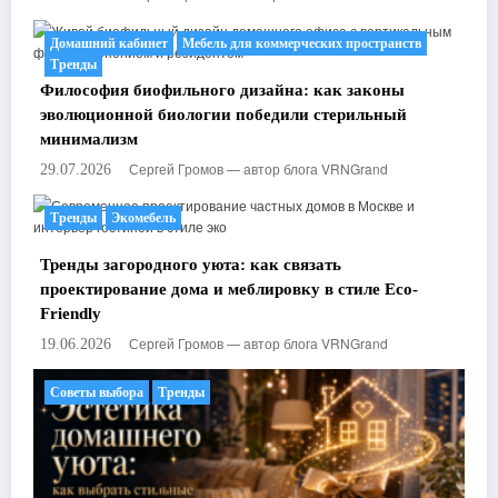
Домашний кабинет
Мебель для коммерческих пространств
Тренды
Философия биофильного дизайна: как законы
эволюционной биологии победили стерильный
минимализм
Сергей Громов — автор блога VRNGrand
29.07.2026
Тренды
Экомебель
Тренды загородного уюта: как связать
проектирование дома и меблировку в стиле Eco-
Friendly
Сергей Громов — автор блога VRNGrand
19.06.2026
Советы выбора
Тренды