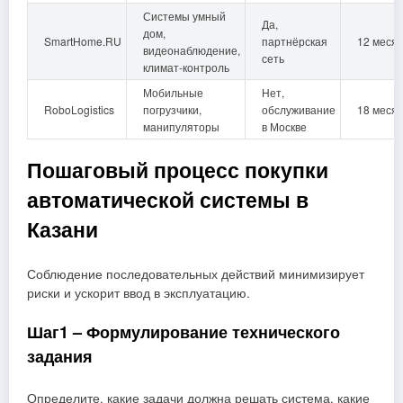
Системы умный
Да,
дом,
SmartHome.RU
партнёрская
12 меся
видеонаблюдение,
сеть
климат‑контроль
Мобильные
Нет,
RoboLogistics
погрузчики,
обслуживание
18 меся
манипуляторы
в Москве
Пошаговый процесс покупки
автоматической системы в
Казани
Соблюдение последовательных действий минимизирует
риски и ускорит ввод в эксплуатацию.
Шаг1 – Формулирование технического
задания
Определите, какие задачи должна решать система, какие