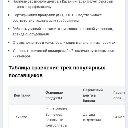
Наличие сервисного центра в Казани – гарантирует быстрый
ремонт и профилактику.
Сертификация продукции (ISO, ГОСТ) – подтверждает
соответствие техническим требованиям.
Гибкость условий поставки: возможность тестовой установки,
аренда оборудования.
Отзывы клиентов и кейсы реализации в аналогичных проектах.
Уровень технической поддержки:24/7, наличие русскоязычных
инженеров.
Таблица сравнения трёх популярных
поставщиков
Сервисный
Основные
Гаранти
Компания
центр в
продукты
срок
Казани
PLC Siemens,
Schneider,
Да, два
ТехАвто
24 меся
локальные
отделения
контроллеры