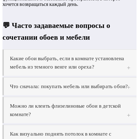
хочется возвращаться каждый день.
💬 Часто задаваемые вопросы о
сочетании обоев и мебели
Какие обои выбрать, если в комнате установлена
мебель из темного венге или ореха?
Для темной массивной мебели идеальным контрастным
Что сначала: покупать мебель или выбирать обои?
фоном станут светлые, пастельные стены — песочные,
кремовые, светло-серые, нежно-оливковые или цвета
Дизайнеры рекомендуют начинать с выбора мебели и
слоновой кости. Это визуально разгрузит пространство,
Можно ли клеить флизелиновые обои в детской
крупных текстильных элементов (штор, обивки). Найти
комната не будет казаться мрачной, а благородная
комнате?
обои нужного оттенка под уже купленный диван
текстура темного дерева проявится максимально
гораздо проще, так как палитра настенных покрытий на
эффектно.
Да, обои на 100% флизелиновой основе (без винилового
рынке исчисляется тысячами вариантов, в то время как
Как визуально поднять потолок в комнате с
напыления) идеально подходят для детских комнат и
выбор ткани или оттенков фасадов мебели всегда более