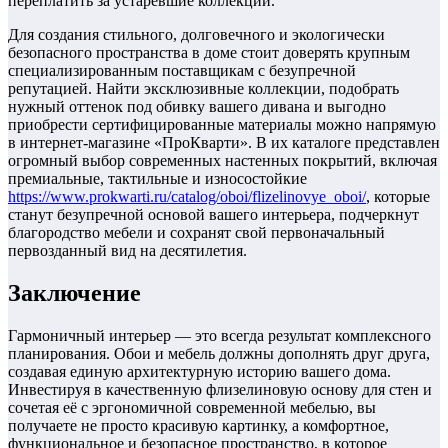
переплатить за устаревшие коллекции.
Для создания стильного, долговечного и экологически
безопасного пространства в доме стоит доверять крупным
специализированным поставщикам с безупречной
репутацией. Найти эксклюзивные коллекции, подобрать
нужный оттенок под обивку вашего дивана и выгодно
приобрести сертифицированные материалы можно напрямую
в интернет-магазине «ПроКварти». В их каталоге представлен
огромный выбор современных настенных покрытий, включая
премиальные, тактильные и износостойкие
https://www.prokwarti.ru/catalog/oboi/flizelinovye_oboi/
, которые
станут безупречной основой вашего интерьера, подчеркнут
благородство мебели и сохранят свой первоначальный
первозданный вид на десятилетия.
Заключение
Гармоничный интерьер — это всегда результат комплексного
планирования. Обои и мебель должны дополнять друг друга,
создавая единую архитектурную историю вашего дома.
Инвестируя в качественную флизелиновую основу для стен и
сочетая её с эргономичной современной мебелью, вы
получаете не просто красивую картинку, а комфортное,
функциональное и безопасное пространство, в которое