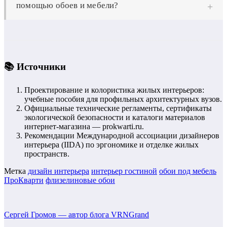
помощью обоев и мебели?
спален. Они производятся из модифицированных
ограничен.
волокон целлюлозы, полностью гипоаллергенны, не
Чтобы зрительно вытянуть комнату вверх, используйте
выделяют токсичных веществ и свободно пропускают
обои с вертикальными тонкими полосами или
воздух, поддерживая здоровый микроклимат в
градиентом, уходящим в белый цвет у потолка. Из
помещении.
мебели стоит отдать предпочтение низким диванам и
📚 Источники
креслам, а также высоким, узким шкафам до самого
потолка с вертикальными линиями фасадов. Избегайте
Проектирование и колористика жилых интерьеров:
учебные пособия для профильных архитектурных вузов.
громоздких и высоких центральных предметов мебели.
Официальные технические регламенты, сертификаты
экологической безопасности и каталоги материалов
интернет-магазина — prokwarti.ru.
Рекомендации Международной ассоциации дизайнеров
интерьера (IIDA) по эргономике и отделке жилых
пространств.
Метка
дизайн интерьера
интерьер гостиной
обои под мебель
ПроКварти
флизелиновые обои
Сергей Громов — автор блога VRNGrand