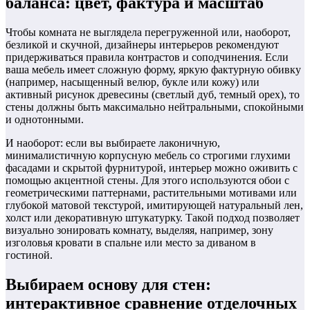
баланса: цвет, фактура и масштаб
Чтобы комната не выглядела перегруженной или, наоборот,
безликой и скучной, дизайнеры интерьеров рекомендуют
придерживаться правила контрастов и соподчинения. Если
ваша мебель имеет сложную форму, яркую фактурную обивку
(например, насыщенный велюр, букле или кожу) или
активный рисунок древесины (светлый дуб, темный орех), то
стены должны быть максимально нейтральными, спокойными
и однотонными.
И наоборот: если вы выбираете лаконичную,
минималистичную корпусную мебель со строгими глухими
фасадами и скрытой фурнитурой, интерьер можно оживить с
помощью акцентной стены. Для этого используются обои с
геометрическими паттернами, растительными мотивами или
глубокой матовой текстурой, имитирующей натуральный лен,
холст или декоративную штукатурку. Такой подход позволяет
визуально зонировать комнату, выделяя, например, зону
изголовья кровати в спальне или место за диваном в
гостиной.
Выбираем основу для стен:
интерактивное сравнение отделочных