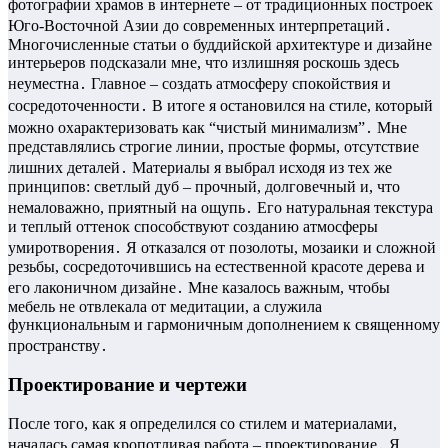
фотографии храмов в интернете – от традиционных построек
Юго-Восточной Азии до современных интерпретаций․
Многочисленные статьи о буддийской архитектуре и дизайне
интерьеров подсказали мне, что излишняя роскошь здесь
неуместна․ Главное – создать атмосферу спокойствия и
сосредоточенности․ В итоге я остановился на стиле, который
можно охарактеризовать как “чистый минимализм”․ Мне
представлялись строгие линии, простые формы, отсутствие
лишних деталей․ Материалы я выбрал исходя из тех же
принципов: светлый дуб – прочный, долговечный и, что
немаловажно, приятный на ощупь․ Его натуральная текстура
и теплый оттенок способствуют созданию атмосферы
умиротворения․ Я отказался от позолоты, мозаики и сложной
резьбы, сосредоточившись на естественной красоте дерева и
его лаконичном дизайне․ Мне казалось важным, чтобы
мебель не отвлекала от медитации, а служила
функциональным и гармоничным дополнением к священному
пространству․
Проектирование и чертежи
После того, как я определился со стилем и материалами,
началась самая кропотливая работа – проектирование․ Я