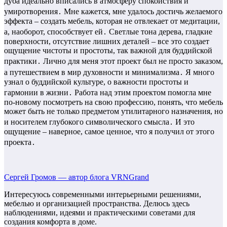
дуба идеально вписались в атмосферу спокойствия и
умиротворения․ Мне кажется, мне удалось достичь желаемого
эффекта – создать мебель, которая не отвлекает от медитации,
а, наоборот, способствует ей․ Светлые тона дерева, гладкие
поверхности, отсутствие лишних деталей – все это создает
ощущение чистоты и простоты, так важной для буддийской
практики․ Лично для меня этот проект был не просто заказом,
а путешествием в мир духовности и минимализма․ Я много
узнал о буддийской культуре, о важности простоты и
гармонии в жизни․ Работа над этим проектом помогла мне
по-новому посмотреть на свою профессию, понять, что мебель
может быть не только предметом утилитарного назначения, но
и носителем глубокого символического смысла․ И это
ощущение – наверное, самое ценное, что я получил от этого
проекта․
Сергей Громов — автор блога VRNGrand
Интересуюсь современными интерьерными решениями,
мебелью и организацией пространства. Делюсь здесь
наблюдениями, идеями и практическими советами для
создания комфорта в доме.