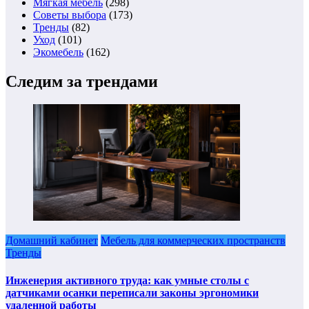
Мягкая мебель
(298)
Советы выбора
(173)
Тренды
(82)
Уход
(101)
Экомебель
(162)
Следим за трендами
Домашний кабинет
Мебель для коммерческих пространств
Тренды
Инженерия активного труда: как умные столы с
датчиками осанки переписали законы эргономики
удаленной работы