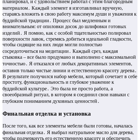
планировал, и с удовольствием работал с этим благородным
материалом․ Каждый элемент я изготавливал вручную,
стараясь вложить в свою работу максимум души и уважения к
буддийской традиции․ Процесс был медленным и
внимательным: от опиловки досок до шлифовки готовых
изделий․ Я помню, как с особой тщательностью полировал
поверхности лавок, стремясь добиться идеальной гладкости,
чтобы сидящие на них люди могли полностью
сосредоточиться на медитации․ Каждый срез, каждая
стыковка – все было продумано и выполнено с максимальной
точностью․ Я отказался от любых декоративных элементов,
оставив только чистые линии и естественную красоту дерева․
В результате получился набор мебели, который сочетает в себе
простоту, функциональность и глубокое уважение к
буддийской культуре․ Это была не просто работа, а
своеобразный ритуал, в котором я соединил свои навыки с
глубоким пониманием духовных ценностей․
Финальная отделка и установка
После того, как все элементы мебели были готовы, началась
финальная отделка․ Я выбрал натуральное масло для дерева,
чтобы подчеркнуть его естественную красоту и обеспечить